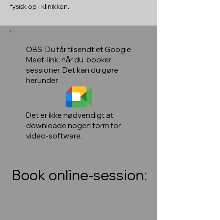
fysisk op i klinikken.
OBS: Du får tilsendt et Google
Meet-link, når du booker
sessioner. Det kan du gøre
herunder.
Det er ikke nødvendigt at
downloade nogen form for
video-software.
Book online-session: