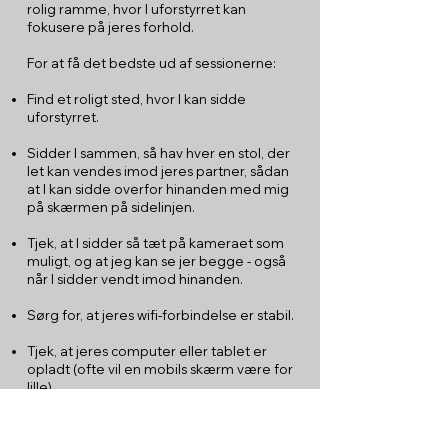
rolig ramme, hvor I uforstyrret kan
fokusere på jeres forhold.
For at få det bedste ud af sessionerne:
Find et roligt sted, hvor I kan sidde
uforstyrret.
Sidder I sammen, så hav hver en stol, der
let kan vendes imod jeres partner, sådan
at I kan sidde overfor hinanden med mig
på skærmen på sidelinjen.
Tjek, at I sidder så tæt på kameraet som
muligt, og at jeg kan se jer begge - også
når I sidder vendt imod hinanden.
Sørg for, at jeres wifi-forbindelse er stabil.
Tjek, at jeres computer eller tablet er
opladt (ofte vil en mobils skærm være for
lille).
Sæt jeres enheder på "Forstyr ikke"-
tilstand.