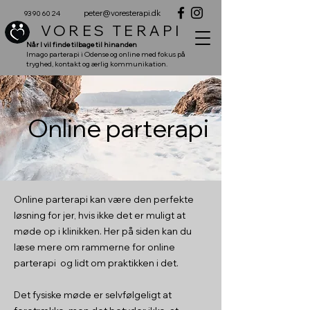
peter@voresterapi.dk
93 90 60 24
VORES TERAPI
Når I vil finde tilbage til hinanden
Imago parterapi i Odense og online med fokus på
tryghed, kontakt og ærlig kommunikation.
Online parterapi
Online parterapi kan være den perfekte
løsning for jer, hvis ikke det er muligt at
møde op i klinikken. Her på siden kan du
læse mere om rammerne for online
parterapi og lidt om praktikken i det.
Det fysiske møde er selvfølgeligt at