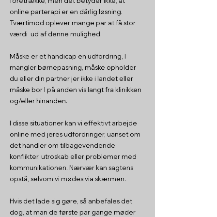
foretrække, men det betyder ikke, at
online parterapi er en dårlig løsning.
Tværtimod oplever mange par at få stor
værdi ud af denne mulighed.
Måske er et handicap en udfordring, I
mangler børnepasning, måske opholder
du eller din partner jer ikke i landet eller
måske bor I på anden vis langt fra klinikken
og/eller hinanden.
I disse situationer kan vi effektivt arbejde
online med jeres udfordringer, uanset om
det handler om tilbagevendende
konflikter, utroskab eller problemer med
kommunikationen. Nærvær kan sagtens
opstå, selvom vi mødes via skærmen.
Hvis det lade sig gøre, så anbefales det
dog, at man de første par gange møder