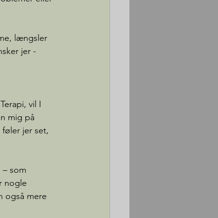
me, længsler 
sker jer - 
rapi, vil I 
n mig på 
føler jer set, 
d – som 
r nogle 
en også mere 