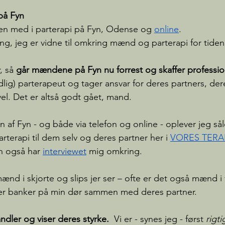
på Fyn
n med i parterapi på Fyn, Odense og 
online
.
ing, jeg er vidne til omkring mænd og parterapi for tiden
, så 
går
mændene på Fyn nu forrest og skaffer professio
lig) parterapeut og tager ansvar for deres partners, dere
vel. Det er altså godt gået, mand.
 af Fyn - og både via telefon og online - oplever jeg sål
terapi til dem selv og deres partner her i 
VORES TERA
n også har
interviewet
 mig omkring. 
ænd i skjorte og slips jer ser – ofte er det også mænd i
er banker på min dør sammen med deres partner.
dler og viser deres styrke. 
 Vi er - synes jeg - først 
rigt