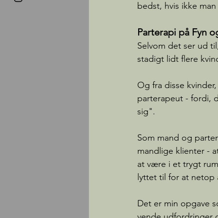
bedst, hvis ikke man
Parterapi på Fyn 
Selvom det ser ud til
stadigt lidt flere kvi
Og fra disse kvinder,
parterapeut - fordi,
sig".
Som mand og parterap
mandlige klienter - a
at være i et trygt ru
lyttet til for at neto
Det er min opgave s
vende udfordringer 