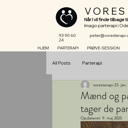
VORES
Når I vil finde tilbage 
Imago parterapi i Od
93 90 60
peter@voresterapi.
24
HJEM
PARTERAPI
PRØVE-SESSION
All Posts
Parterapi
voresterapi
23. jan.
Mænd og pa
tager de pa
Opdateret:
9. maj 2025