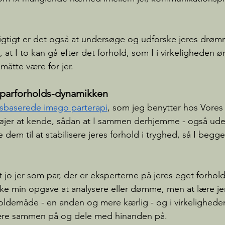
igtigt er det også at undersøge og udforske jeres drøm
 at I to kan gå efter det forhold, som I i virkeligheden øn
åtte være for jer.
l parforholds-dynamikken
sbaserede imago parterapi
, som jeg benytter hos Vores Te
øjer at kende, sådan at I sammen derhjemme - også ude
 dem til at stabilisere jeres forhold i tryghed, så I begge 
t jo jer som par, der er eksperterne på jeres eget forhol
kke min opgave at analysere eller dømme, men at lære je
holdemåde - en anden og mere kærlig - og i virkelighed
være sammen på og dele med hinanden på. 