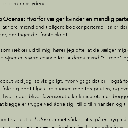
 ignorerer mislydene.
og Odense: Hvorfor vælger kvinder en mandlig part
, at flere mænd end tidligere booker parterapi, så er der
nder, der tager det første skridt. 
 som rækker ud til mig, hører jeg ofte, at de vælger mig
 de øjner en større chance for, at deres mand "vil med" o
eut ved jeg, selvfølgeligt, hvor vigtigt det er – også fo
t føle sig godt tilpas i relationen med terapeuten, og hvor
m, hvor ingen bliver favoriseret eller kritiseret, men begg
p at begge er trygge ved åbne sig i tillid til hinanden og t
om terapeut at 
holde
 rummet sådan, at vi på en tryg m
om fx manglende nærhed imellem jer, kommunikationspr