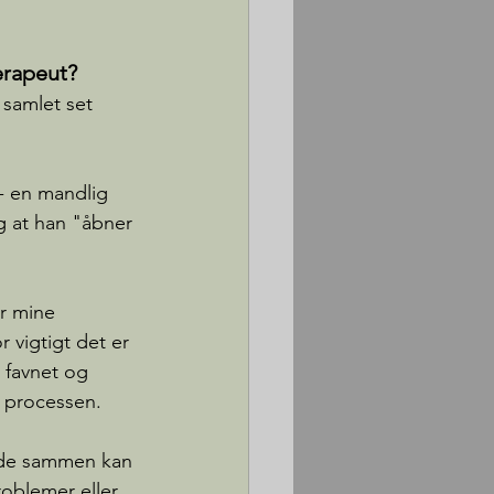
erapeut?
 samlet set 
 - en mandlig 
g at han "åbner 
r mine 
 vigtigt det er 
e favnet og 
il processen.
åde sammen kan 
oblemer eller 