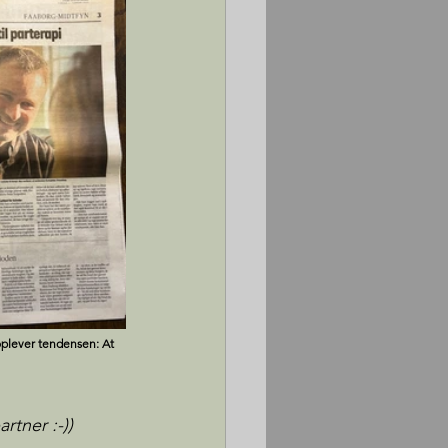
 oplever tendensen: At 
rtner :-))