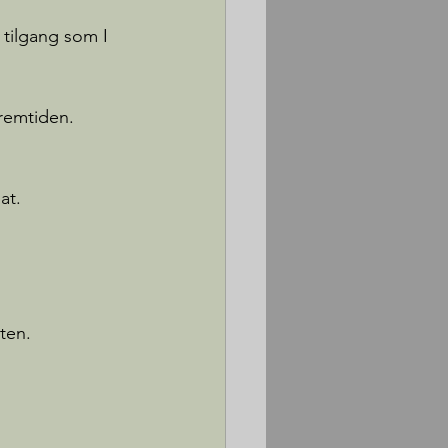
 tilgang som I 
fremtiden. 
at. 
ten.