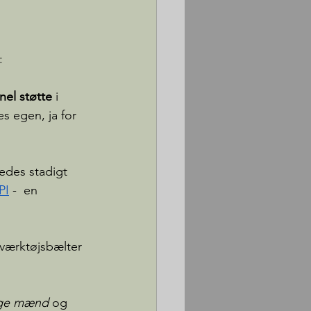
:
nel støtte
 i 
s egen, ja for 
edes stadigt 
PI
 -  en 
 værktøjsbælter 
ige mænd
 og 