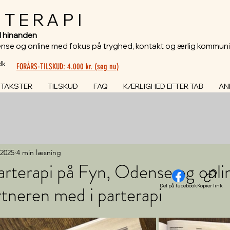
 TERAPI
til hinanden
ense og online med fokus på tryghed, kontakt og ærlig kommuni
dk
FORÅRS-TILSKUD: 4.000 kr. (søg nu)
TAKSTER
TILSKUD
FAQ
KÆRLIGHED EFTER TAB
AN
 2025
4 min læsning
rterapi på Fyn, Odense og onli
rtneren med i parterapi
Del på facebook
Kopier link