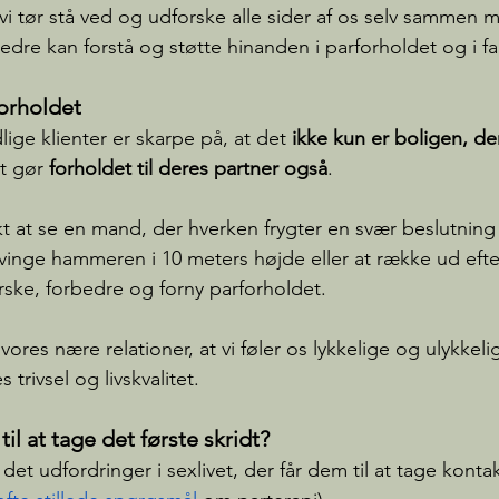
vi tør stå ved og udforske alle sider af os selv sammen 
bedre kan forstå og støtte hinanden i parforholdet og i fa
orholdet
ge klienter er skarpe på, at det 
ikke kun er boligen, de
t gør 
forholdet til deres partner også
.
kt at se en mand, der hverken frygter en svær beslutning
vinge hammeren i 10 meters højde eller at række ud efte
forske, forbedre og forny parforholdet. 
vores nære relationer, at vi føler os lykkelige og ulykkeli
trivsel og livskvalitet.
l at tage det første skridt?
 udfordringer i sexlivet, der får dem til at tage kontakt