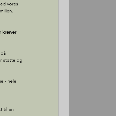
med vores 
milien.
r kræver 
 på 
r støtte og 
ge - hele 
 til en 