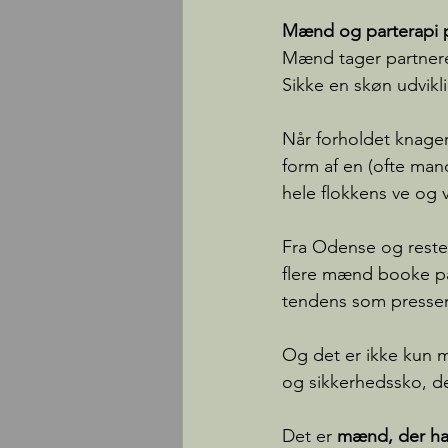
Mænd og parterapi 
Mænd tager partnere
Sikke en skøn udvikl
Når forholdet knager
form af en (ofte mand
hele flokkens ve og 
Fra Odense og resten
flere mænd booke par
tendens som presse
Og det er ikke kun m
og sikkerhedssko, d
Det er 
mænd, der han