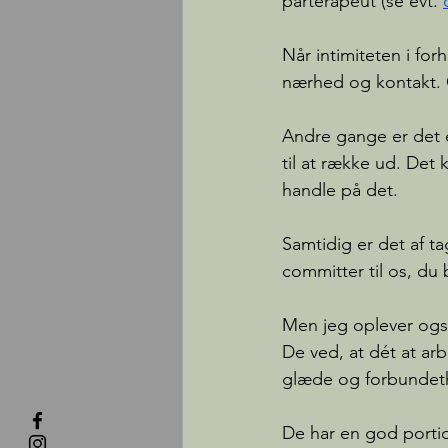
parterapeut (se evt. 
Når intimiteten i for
nærhed og kontakt. Og
Andre gange er det e
til at række ud. Det
handle på det. 
Samtidig er det af ta
committer til os, du
Men jeg oplever også 
De ved, at dét at ar
glæde og forbundet
De har en god portio