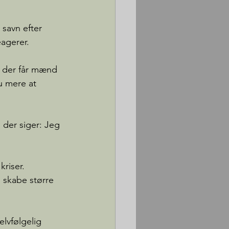
 savn efter 
agerer. 
, der får mænd 
u mere at 
, der siger: Jeg 
riser. 
 skabe større 
lvfølgelig 