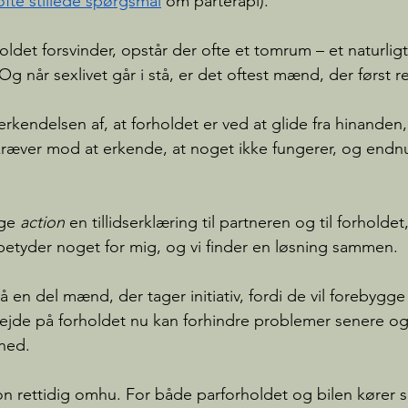
ofte stillede spørgsmål
 om parterapi). 
holdet forsvinder, opstår der ofte et tomrum – et naturligt
 når sexlivet går i stå, er det oftest mænd, der først re
rkendelsen af, at forholdet er ved at glide fra hinanden
 kræver mod at erkende, at noget ikke fungerer, og endn
ge 
action
 en tillidserklæring til partneren og til forholdet
 betyder noget for mig, og vi finder en løsning sammen.
en del mænd, der tager initiativ, fordi de vil forebygge k
bejde på forholdet nu kan forhindre problemer senere og
hed. 
n rettidig omhu. For både parforholdet og bilen kører se