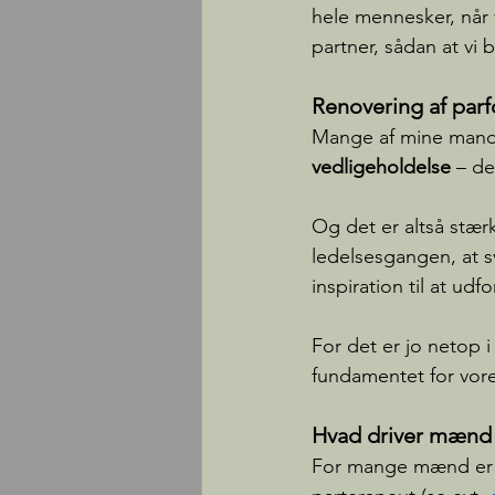
hele mennesker, når 
partner, sådan at vi 
Renovering af parf
Mange af mine mandli
vedligeholdelse 
– de
Og det er altså stær
ledelsesgangen, at s
inspiration til at ud
For det er jo netop i 
fundamentet for vores 
Hvad driver mænd ti
For mange mænd er det